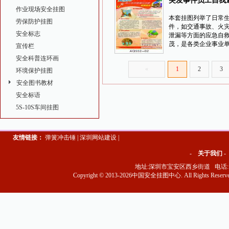
突发事件员工自我
作业现场安全挂图
应会挂图-AQ552
本套挂图列举了日常
劳保防护挂图
件，如交通事故、火
安全标志
泄漏等方面的应急自
茂，是各类企业事业
宣传栏
安全科普连环画
«
1
2
3
环境保护挂图
安全图书教材
安全标语
5S-10S车间挂图
友情链接：
弹簧冲击锤
|
深圳网站建设
|
-
关于我们
地址:深圳市宝安区西乡街道 电话:1351
Copyright © 2013-2026中国安全挂图中心. All Rights Reser