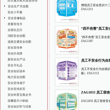
防灾减灾救灾|应急管理
（大版）ZAG1211
增强员工安全意识十
安全生产月挂图
ZAG1211
安全小手册
安全音像制品
质量宣传月
“四不伤害”员工
全国生态日
挂图（大版）ZAG1
消防安全挂图
“四不伤害”员工安全
ZAG1187
道路交通安全挂图
安全宣传单
安全扑克牌
新安全生产法
员工不安全行为自
安全月礼品
教挂图（大版）ZAG
员工不安全行为自我
安全知识读本
版）ZAG1112
电力安全挂图
安全宣传扇子
安全宣传折页
ZAG1033 员工
安全科普宝典丛书
图-RGB
温馨提示小标贴
ZAG1033 员工宿舍
安全知识学习试卷