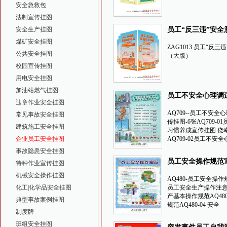
安全急救包
法制宣传挂图
安全生产挂图
员工“反三违”安
图（大版）-ZAG10
煤矿安全挂图
ZAG1013 员工“反
公共安全挂图
（大版）
校园宣传挂图
用电安全挂图
加油站燃气挂图
员工不安全心理调
违章作业安全挂图
成宣传挂图-AQ709
AQ709--员工不安
常见事故安全挂图
传挂图-6张AQ709-
建筑施工安全挂图
习惯养成宣传挂图 侥
企业员工安全挂图
AQ709-02员工不安
事故隐患安全挂图
员工安全操作规范宣
特种作业宣传挂图
机械安全操作挂图
AQ480-员工安全操作规
化工|化学品安全挂图
员工安全生产操作注意事
产基本操作规范AQ48
典型事故案例挂图
规范AQ480-04 安全
制度牌
班组安全挂图